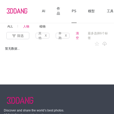
作
AI
PS
模型
工具
品
ALL
人物
植物
其
奔
清
最多选择6个标
筛选
X
X
他
跑
空
签
暂无数据...
Discover and share the world’s best photos.