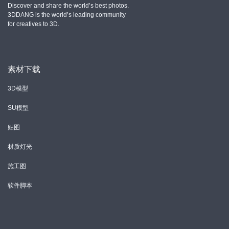
Discover and share the world’s best photos.
3DDANG is the world’s leading community
for creatives to 3D.
素材下载
3D模型
SU模型
贴图
材质灯光
施工图
软件脚本