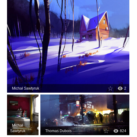
Michał Sawtyruk
2
Michał
2
Sawtyruk
Thomas Dubois
824