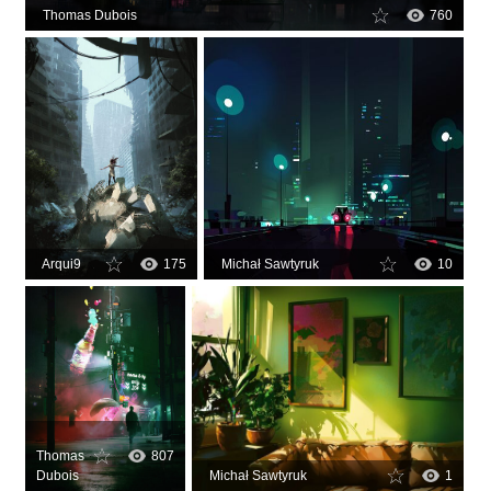
Thomas Dubois
760
Arqui9
175
Michał Sawtyruk
10
Thomas
807
Dubois
Michał Sawtyruk
1