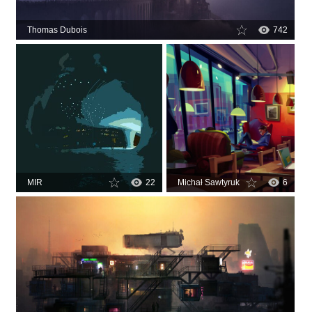
Thomas Dubois
742
MIR
22
Michał Sawtyruk
6