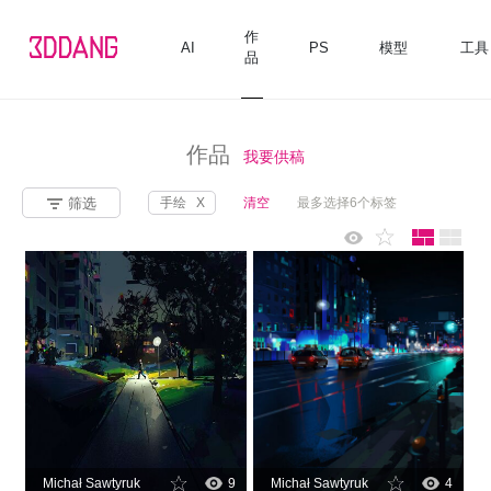
作
AI
PS
模型
工具
品
作品
我要供稿
筛选
手绘
X
清空
最多选择6个标签
Michał Sawtyruk
9
Michał Sawtyruk
4