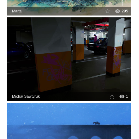
Marta
295
Michał Sawtyruk
1