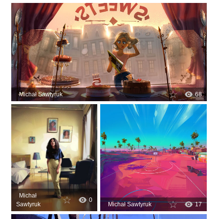
Michał Sawtyruk
68
Michał
0
Sawtyruk
Michał Sawtyruk
17