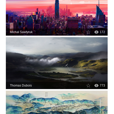
Michał Sawtyruk
172
Thomas Dubois
773