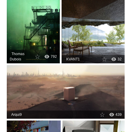
Thomas
792
Dubois
KVANT1
32
Arqui9
439