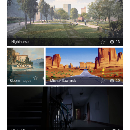
Nightnurse
13
1
Bloomimages
Michał Sawtyruk
10