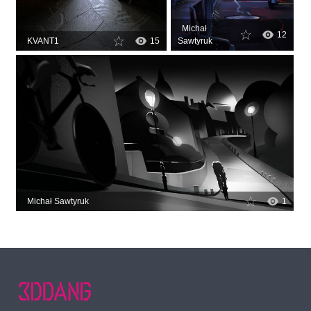
Michał
12
KVANT1
15
Sawtyruk
Michał Sawtyruk
1