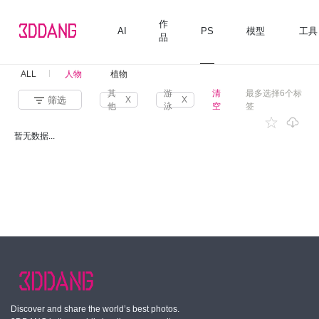
作
AI
PS
模型
工具
品
ALL
人物
植物
其
游
清
最多选择6个标
筛选
X
X
他
泳
空
签
暂无数据...
Discover and share the world’s best photos.