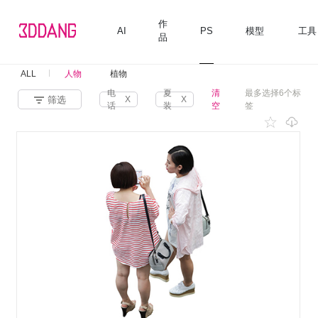
作
AI
PS
模型
工具
品
ALL
人物
植物
电
夏
清
最多选择6个标
筛选
X
X
话
装
空
签