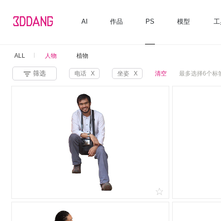
AI
作品
PS
模型
工
ALL
人物
植物
筛选
电话
X
坐姿
X
清空
最多选择6个标