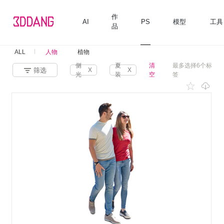
作
AI
PS
模型
工具
品
ALL
人物
植物
侧
夏
清
最多选择6个标
筛选
X
X
光
装
空
签